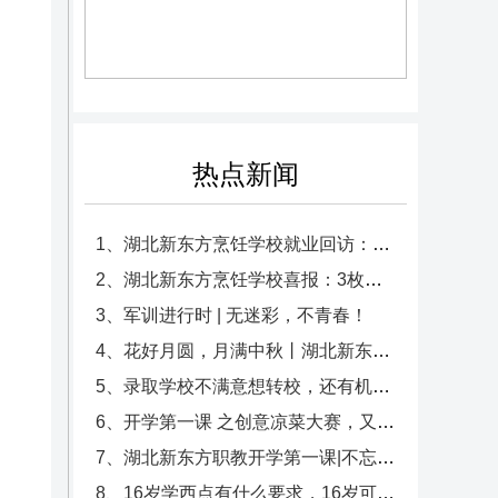
热点新闻
1、湖北新东方烹饪学校就业回访：心系学子，共筑未来！
2、湖北新东方烹饪学校喜报：3枚特金奖荣耀加冕！
3、军训进行时 | 无迷彩，不青春！
4、花好月圆，月满中秋丨湖北新东方与您共度中秋！
5、录取学校不满意想转校，还有机会吗？想到湖北新东方烹饪学校还来得及吗？
6、开学第一课 之创意凉菜大赛，又一次被同学们的创意折服
7、湖北新东方职教开学第一课|不忘初心，方得始终，新学期同学们一起努力吧！
8、16岁学西点有什么要求，16岁可以学西点吗